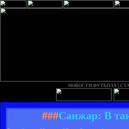
|
НОВОСТИ ФУТБОЛА
СТ
###
Санжар: В так