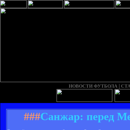
|
НОВОСТИ ФУТБОЛА
СТ
###
Санжар: перед М