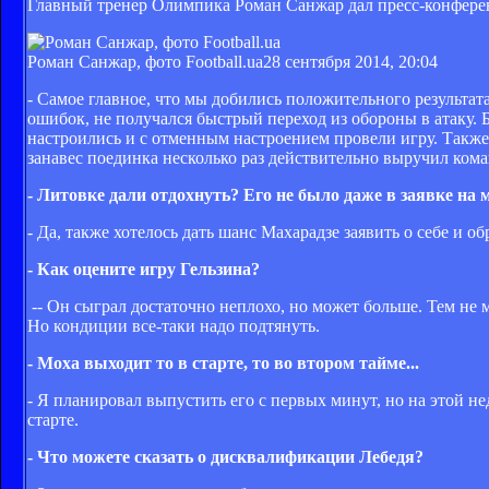
Главный тренер Олимпика Роман Санжар дал пресс-конферен
Роман Санжар, фото Football.ua
28 сентября 2014, 20:04
- Самое главное, что мы добились положительного результат
ошибок, не получался быстрый переход из обороны в атаку. 
настроились и с отменным настроением провели игру. Также 
занавес поединка несколько раз действительно выручил кома
- Литовке дали отдохнуть? Его не было даже в заявке на м
- Да, также хотелось дать шанс Махарадзе заявить о себе и об
- Как оцените игру Гельзина?
-- Он сыграл достаточно неплохо, но может больше. Тем не м
Но кондиции все-таки надо подтянуть.
- Моха выходит то в старте, то во втором тайме...
- Я планировал выпустить его с первых минут, но на этой н
старте.
- Что можете сказать о дисквалификации Лебедя?