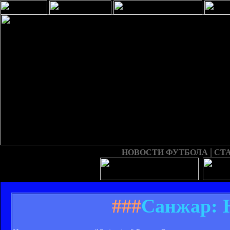
|
НОВОСТИ ФУТБОЛА
СТ
###
Санжар: Н