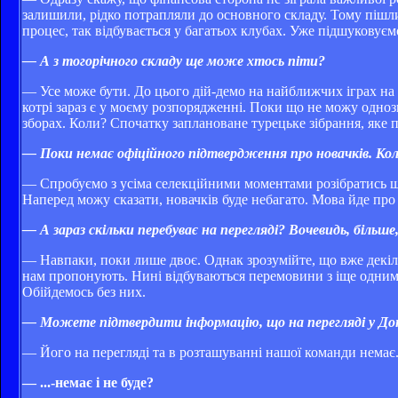
залишили, рідко потрапляли до основного складу. Тому пішли
процес, так відбувається у багатьох клубах. Уже підшуковуєм
— А з тогорічного складу ще може хтось піти?
— Усе може бути. До цього дій­-демо на найближчих іграх на
котрі зараз є у моєму розпорядженні. Поки що не можу одноз
зборах. Коли? Спочатку заплановане турецьке зібрання, яке пр
— Поки немає офіційного підтвердження про новачків. К
— Спробуємо з усіма селекційними моментами розібратись ще
Наперед можу сказати, новачків буде небагато. Мова йде про
— А зараз скільки перебуває на перегляді? Вочевидь, більш
— Навпаки, поки лише двоє. Однак зрозумійте, що вже декіль
нам пропонують. Нині відбуваються перемовини з іще одним ф
Обійдемось без них.
— Можете підтвердити інформацію, що на перегляді у Доне
— Його на перегляді та в розташуванні нашої команди немає.
— ...-немає і не буде?