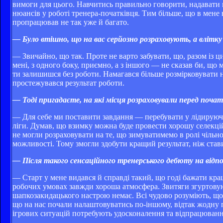
вимоги для цього. Навчитись правильно говорити, надавати 
нюансів у роботі тренера-початківця. Тим більше, що в мене 
пропрацював не так уже й багато.
— Було втішно, що на вас серйозно розраховують, а влітку 
— Звичайно, що так. Проте не варто забувати, що, разом із 
мені, з одного боку, приємно, а з іншого — не сказав би, що
ти залишишся без роботи. Намагався більше розмірковувати н
простежувався результат роботи.
— Тоді пригадаєте, на які місця розраховували перед почат
— Для себе ми поставити завдання — перебувати у лідируючій
ліги. Думав, що взимку можна буде провести хорошу селекцій
не могли розраховувати на те, що зимуватимемо в ролі чільної
можливості. Тому змогли здобути кращий результат, ніж став
— Після такого сенсаційного тренерського дебюту на відп
— Старт у мене видався й справді такий, що годі бажати кра
робочих умовах завжди хороша атмосфера. Звитяги згуртовуют
шапкозакидацького настрою немає. Всі чудово розуміють, що
що на нас почали налаштовуватись по-іншому, відтак жодну п
ігрових ситуацій потребують удосконалення та відпрацюванн