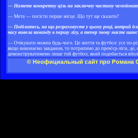
— Назвете конкретну ціль на заключну частину чемпіона
— Мета — посісти перше місце. Що тут ще сказати?
— Поділитесь, на що розраховуєте у цьому році, котрий 
часу вивела команду в першу лігу, а тепер знову маєте шанс
— Очікувати можна будь-чого. Це життя та футбол: усе по-рі
якщо виконаємо завдання, то потрапимо до прем'єр-ліги, де,
демонструватимемо лише той футбол, який подобається вбол
© Неофициальный сайт про Романа С