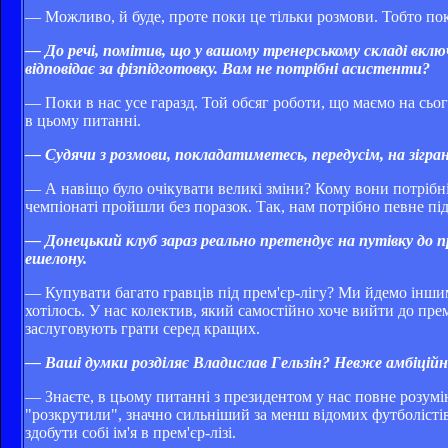
— Можливо, й буде, проте поки це тільки розмови. Тобто по
— До речі, помітив, що у вашому тренерському складі вклю
відповідає за фізпідготовку. Вам не потрібні асистенти?
— Поки в нас усе гаразд. Той обсяг роботи, що маємо на сьо
в цьому питанні.
— Судячи з розмови, покладатиметесь, передусім, на зігра
— А навіщо було очікувати великі зміни? Кому вони потрібні
чемпіонаті пройшли без поразок. Так, нам потрібно певне підс
— Донецький клуб зараз реально претендує на путівку до пр
ешелону.
— Купувати багато гравців під прем'єр-лігу? Ми йдемо іншим
хотілось. У нас колектив, який самостійно хоче вийти до прем'
заслуговують грати серед кращих.
— Ваші думки розділяє Владислав Гельзін? Невже амбіційни
— Знаєте, в цьому питанні з президентом у нас повне розумін
"розкрутили", значно сильніший за менш відомих футболістів.
здобути собі ім'я в прем'єр-лізі.