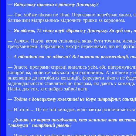
— Відпустку провели в рідному Донецьку?
— Так, майже нікуди не літав. Переважно перебував удома, в 
близькими відправились відпочити трішки за кордоном.
— Як відомо, 15 січня клуб зібрався у Донецьку. За цей час
— Авжеж. Паузи, котра становила, якщо бути точним, місяць 
тренуваннями. Зібравшись, укотре переконався, що всі футбо
— А підопічні вас не підвели? Всі виконали рекомендації, 
— Знаєте, програми справді видались усім, аби підтримувал
говорив їм, щоби не забували про відпочинок. А оскільки у 
виконавців до потрібних кондицій, форсувати нічого не буде
відповідальністю ставляться до програм, які дають у команді
Навіть для тих, хто набрав зайвої ваги.
— Тобто в донецькому колективі не існує штрафних санкц
— Ні-ні-ні...- Це не той випадок, коли завтра розпочинається
— Думаю, не варто нагадувати, хто залишив лави колектив
"тягнули" потрібний рівень
?
— Одразу скажу, що фінансова сторона не зіграла важливої ро