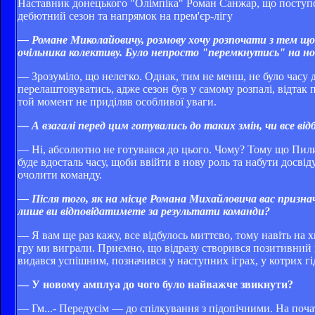
Наставник донецького "Олімпіка" Роман Санжар, що поступово
дебютний сезон та напрямок на прем'єр-лігу
— Романе Миколайовичу, розмову хочу розпочати з тем щодо
очільника колективу. Було непросто "перемкнутись" на нов
— Зрозуміло, що нелегко. Однак, тим не менш, не було часу
перелаштовуватись, адже сезон був у самому розпалі, відтак
той момент не приділяв особливої уваги.
— А взагалі перед цим готувались до таких змін, чи все від
— Ні, абсолютно не готувався до цього. Чому? Тому що Пилип
буде вдосталь часу, щоби ввійти в нову роль та набути досві
очолити команду.
— Після того, як на місце Романа Михайловича вас призна
лише ви відповідатимете за результати команди?
— Я вам ще раз кажу, все відбулось миттєво, тому навіть на
гру ми виграли. Приємно, що відразу створився позитивний м
видався успішним, позначився у наступних іграх, у котрих
— У новому амплуа до чого було найважче звикнути?
— Гм...- Передусім — до спілкування з підопічними. На поча