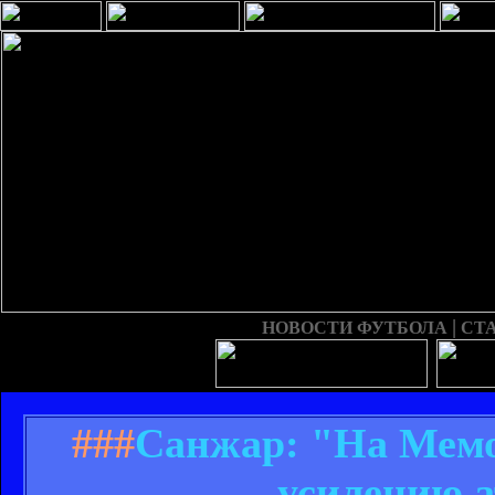
|
НОВОСТИ ФУТБОЛА
СТ
###
Санжар: "На Мемо
усилению 