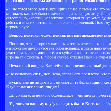
почти полностью. Вы же обошлись сравнительно небольши
– Я не хотел этого делать принципиально, потому что это бы
мы знаем, как нам было тяжело выиграть первую лигу. И чисто
естественно, «костяк» коллектива, который тянул команду, 
ребята, я знал их потенциал – он очень приличный. Поэтому,
первом круге.
– Вопрос, конечно, может показаться вам преждевременн
– Понятно, что эйфория у нас есть, и очень хочется – мы не
немножечко другой уровень соревнования, и здесь надо думат
участвовать и в чемпионате, и в кубке, и в континентальных
игре на три фронта. В любом случае, отказываться не будем и
– Печальный вопрос. Как сейчас ваш великолепный донец
– По большому счету, нет. Пока, слава Богу, все плохое, что
– Буквально по лицам вспоминаются те болельщики, котор
Клуб помогает своим людям?
– Да, с нами есть немного болельщиков – мы иногда помогае
– Удалось ли вашему клубу наладить быт в Киевской обл