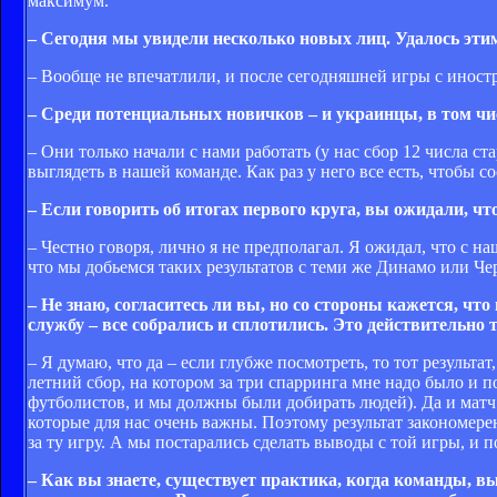
максимум.
– Сегодня мы увидели несколько новых лиц. Удалось этим
– Вообще не впечатлили, и после сегодняшней игры с инос
– Среди потенциальных новичков – и украинцы, в том чис
– Они только начали с нами работать (у нас сбор 12 числа ст
выглядеть в нашей команде. Как раз у него все есть, чтобы 
– Если говорить об итогах первого круга, вы ожидали, ч
– Честно говоря, лично я не предполагал. Я ожидал, что с н
что мы добьемся таких результатов с теми же Динамо или Че
– Не знаю, согласитесь ли вы, но со стороны кажется, ч
службу – все собрались и сплотились. Это действительно 
– Я думаю, что да – если глубже посмотреть, то тот резуль
летний сбор, на котором за три спарринга мне надо было и п
футболистов, и мы должны были добирать людей). Да и мат
которые для нас очень важны. Поэтому результат закономере
за ту игру. А мы постарались сделать выводы с той игры, и
– Как вы знаете, существует практика, когда команды, в