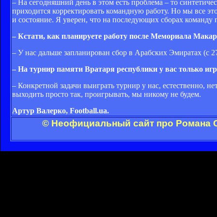
– На сегодняшний день в этом есть проблема – то синтетичес
приходится корректировать командную работу. Но мы все это
и состояние. Я уверен, что на последующих сборах команду 
– Кстати, как планируете работу после Мемориала Мака
– У нас дальше запланирован сбор в Арабских Эмиратах (с 27
– На турнир памяти Вратаря республики у вас только игр
– Конкретной задачи выиграть турнир у нас, естественно, не
выходить просто так, проигрывать, мы никому не будем.
Артур Валерко, Football.ua.
© Неофициальный сайт про Романа С