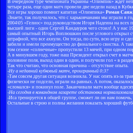
В очередном туре чемпионата Украины «Олимпик» ждет непр
четыре раза, еще один матч провели две недели назад в Кубк
Все игры хорошо помнит капитан «Олимпика»
Роман Санж
-Знаете, так получилось, что с харьковчанами мы играли в г
2004\05 «Гелиос» под руководством Игоря Надеина на всех п
высшей лиги - один Сергей Кандауров чего стоил! А у нас 19
самый опытный Игорь Воплюшкин после углового открыл сче
штрафной, что все ахнули. Он тогда, по сути, всю игру и сде
забили и имели преимущество до финального свистка. А тако
том сезоне «солнечные» пропустили 13 мячей, при одном по
А в минувшем году, тоже наш Президент открыл счет в матч
половине поля, выход один в один, и получили гол « в разде
Так что считаю, что основная причина – отсутствие опыта.
-Ну а недавний кубковый матч, проигранный 0:3?
-Там совсем другая ситуация возникла. У нас опять из-за тр
физически не подсели, играли на равных. А потом, оказалось,
«сломался» и покинул поле. Заканчивали матч вообще вдеся
-На сегодня в командном лазарете обстановка нормализовала
-Иса тренируется в общей группе, сможет ли он нам помочь
Остальные в строю и полны желания показать хороший футбо