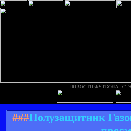
|
НОВОСТИ ФУТБОЛА
СТ
###
Полузащитник Газо
просм