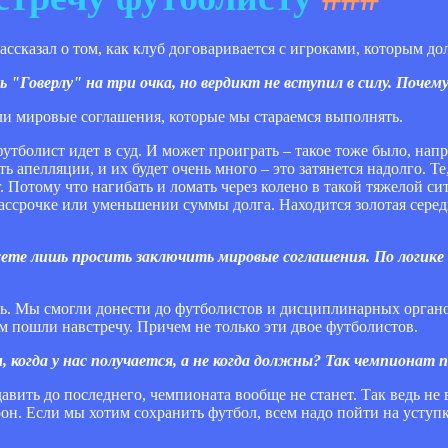
сказал о том, как клуб договаривается с игроками, которым до
Говерлу" на три очка, но вердикт не вступил в силу. Почем
ли мировые соглашения, которые мы стараемся выполнять.
футболист идет в суд. И может проиграть – такое тоже было, нап
 апелляции, и их будет очень много – это затянется надолго. Те
. Потому что нагибать и ломать через колено в такой тяжелой си
ассрочке или уменьшении суммы долга. Находится золотая середи
ете лишь просить заключить мировые соглашения. По логике 
ить. Мы смогли донести до футболистов и дисциплинарных органо
ам пошли навстречу. Причем не только эти двое футболистов.
огда у нас получается, а не когда должны? Так чемпионат по
авить до последнего, чемпионата вообще не станет. Так ведь не 
рон. Если мы хотим сохранить футбол, всем надо пойти на уступ