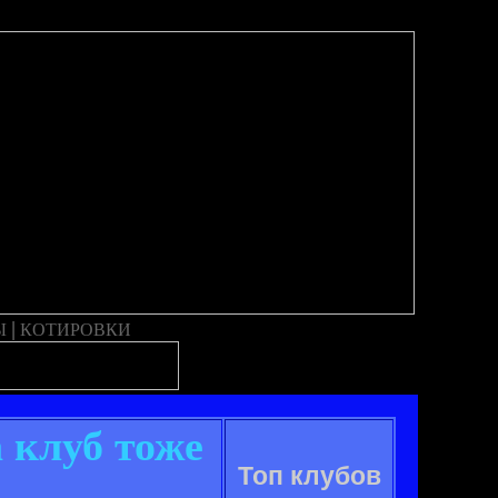
|
Ы
КОТИРОВКИ
 клуб тоже
Топ клубов