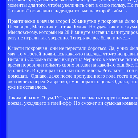
моменты для того, чтобы увеличить счет в свою пользу. По та
"титанов" оставались надежды только на второй тайм...-
Практически в начале второй 20-минутки у покровчан было н
Шеховцов, Ментяник и тот же Кулик. Но удача так и не дум
Мысловскому, который на 28-й минуте заставил капитулирова
разу не играли так уверенно. Теперь же все было иначе...-
К чести покровчан, они не перестали бороться. Да, у них б
мяч, то у гостей появилась какая-то надежда что-то исправи
Виталий Соломка пошел выпустил Черного в качестве пятого
время норовили поймать своих визави на какой-то ошибке. Н
за ошибки. И один раз это таки получилось. Результат – гол
помешать. Однако, даже после пропущенного гола гости про
оказавшись перед Хавренко, смог поразить цель. Однако, э
уже не оставалось.
Таким образом, "СумДУ" удалось одержать вторую домашнюю
поезда, уходящего в плей-офф. Но сможет ли сумская команд