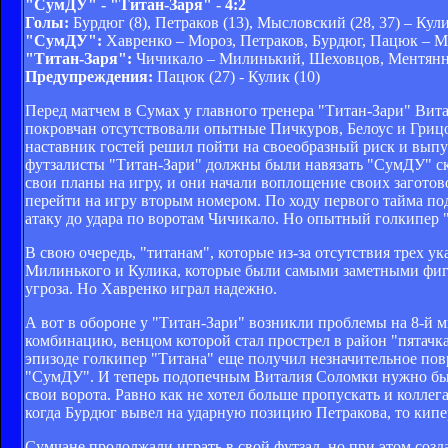
"СумДУ" - "Титан-Заря" - 4:2
Голы:
Бурдюг (8), Петраков (13), Мысловский (28, 37) – Кули
"СумДУ":
Хавренко – Мороз, Петраков, Бурдюг, Пацюк – М
"Титан-Заря":
Чичикало – Милинький, Шеховцов, Ментянни
Предупреждения:
Пацюк (27) - Кулик (10)
Перед матчем в Сумах у главного тренера "Титан-Зари" Вит
покровчан отсутствовали опытные Пичкуров, Белоус и Грицов
наставник гостей решил пойти на своеобразный риск и выпус
футзалисты "Титан-Зари" должны были навязать "СумДУ" ско
свои планы на игру, и они начали воплощение своих загото
перейти на игру вторым номером. По ходу первого тайма по
атаку до удара по воротам Чичикало. Но опытный голкипер "
В свою очередь, "титанам", которые из-за отсутствия трех 
Милинького и Кулика, которые были самыми заметными фигур
угроза. Но Хавренко играл надежно.
А вот в обороне у "Титан-Зари" возникли проблемы на 8-й м
комбинацию, венцом которой стал прострел в район "пятачка
эпизоде голкипер "Титана" еще получил незначительное повре
"СумДУ". И теперь подопечным Виталия Соломки нужно было
свои ворота. Равно как не хотел больше пропускать и коллег
когда Бурдюг вывел на ударную позицию Петракова, то кипер
Сумчане продолжали играть в свой футзал, но при этом созда