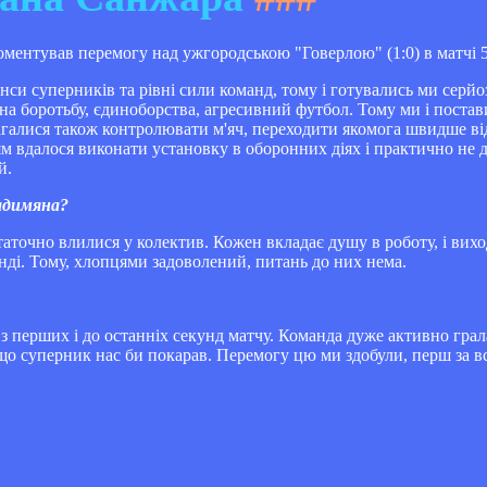
ментував перемогу над ужгородською "Говерлою" (1:0) в матчі 
анси суперників та рівні сили команд, тому і готувались ми серй
на боротьбу, єдиноборства, агресивний футбол. Тому ми і постав
галися також контролювати м'яч, переходити якомога швидше від
пцям вдалося виконати установку в оборонних діях і практично не
й.
Кадимяна?
аточно влилися у колектив. Кожен вкладає душу в роботу, і вихо
ді. Тому, хлопцями задоволений, питань до них нема.
 з перших і до останніх секунд матчу. Команда дуже активно грала
що суперник нас би покарав. Перемогу цю ми здобули, перш за все