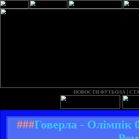
|
НОВОСТИ ФУТБОЛА
СТ
###
Говерла - Олімпік 
Ром