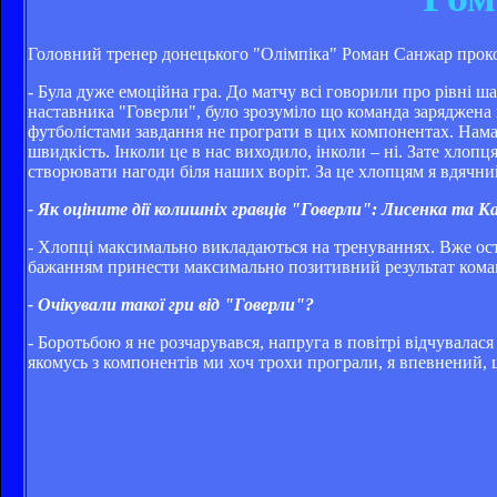
Головний тренер донецького "Олімпіка" Роман Санжар проко
- Була дуже емоційна гра. До матчу всі говорили про рівні ш
наставника "Говерли", було зрозуміло що команда заряджена 
футболістами завдання не програти в цих компонентах. Нама
швидкість. Інколи це в нас виходило, інколи – ні. Зате хло
створювати нагоди біля наших воріт. За це хлопцям я вдячни
- Як оціните дії колишніх гравців "Говерли": Лисенка та 
- Хлопці максимально викладаються на тренуваннях. Вже ост
бажанням принести максимально позитивний результат коман
- Очікували такої гри від "Говерли"?
- Боротьбою я не розчарувався, напруга в повітрі відчувалася
якомусь з компонентів ми хоч трохи програли, я впевнений, 