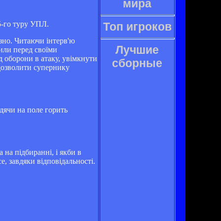
мира
5-го туру УПЛ.
Топ игроков
озно. Читаючи інтерв'ю
Лучшие
или перед своїми
 оборони в атаку, увімкнути
сборные
 дозволити супернику
дячи на поле горить
 на підбиранні, і якби в
, завдяки відповідальності.