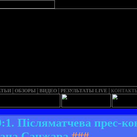
|
|
|
|
АТЬИ
ОБЗОРЫ
ВИДЕО
РЕЗУЛЬТАТЫ LIVE
КОНТАКТ
0:1. Післяматчева прес-к
ана Санжара
###